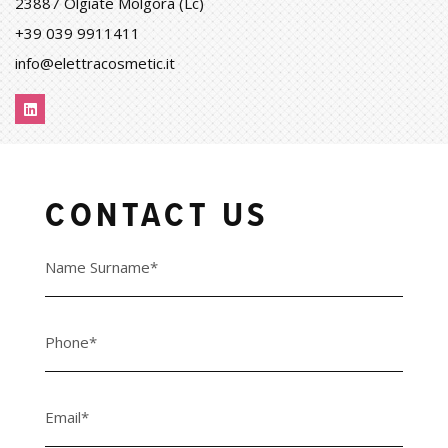
23887 Olgiate Molgora (Lc)
+39 039 9911411
info@elettracosmetic.it
CONTACT US